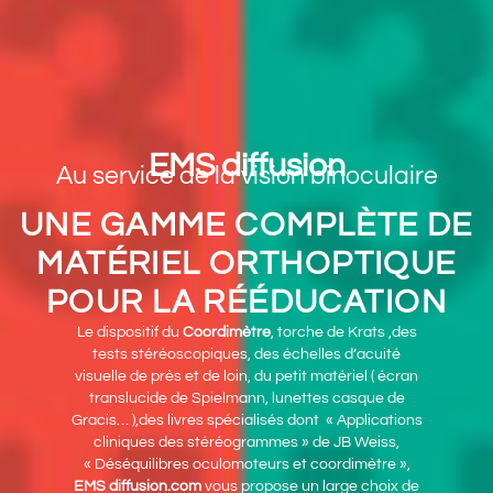
EMS diffusion
Au service de la vision binoculaire
UNE GAMME COMPLÈTE DE
MATÉRIEL ORTHOPTIQUE
POUR LA RÉÉDUCATION
Le dispositif du
Coordimètre
, torche de Krats ,des
tests stéréoscopiques, des échelles d’acuité
visuelle de près et de loin, du petit matériel ( écran
translucide de Spielmann, lunettes casque de
Gracis… ),des livres spécialisés dont « Applications
cliniques des stéréogrammes » de JB Weiss,
« Déséquilibres oculomoteurs et coordimètre »,
EMS diffusion
.com
vous propose un large choix de