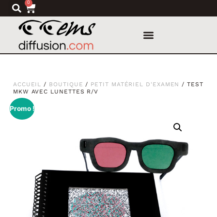
0
ACCUEIL
/
BOUTIQUE
/
PETIT MATÉRIEL D'EXAMEN
/ TEST
MKW AVEC LUNETTES R/V
Promo !