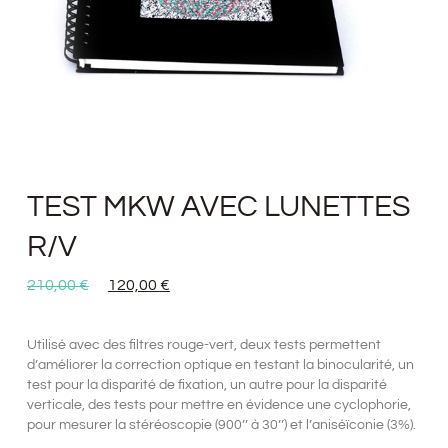
TEST MKW AVEC LUNETTES
R/V
210,00
€
120,00
€
Utilisé avec des filtres rouge-vert, deux tests permettent
d’améliorer la correction optique en testant la binocularité, un
test pour la disparité de fixation, un autre pour la disparité
verticale, des tests pour mettre en évidence une cyclophorie,
pour mesurer la stéréoscopie (900’’ à 30’’) et l’aniséïconie (3%).