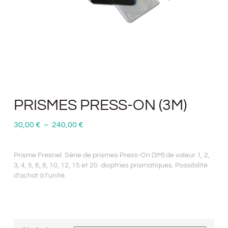
PRISMES PRESS-ON (3M)
30,00
€
–
240,00
€
Prisme Fresnel. Série de prismes Press-On (3M) de valeur 1, 2,
3, 4, 5, 6, 8, 10, 12, 15 et 20 dioptries prismatiques. Possibilité
d’achat à l’unité.